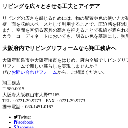
リビングを広々とさせる工夫とアイデア
リビングの広さを感じるためには、物の配置や色の使い方が
壁一面を収納スペースとして利用することで、圧迫感を軽減
また、空間を区切る家具の高さを抑えることで視線が遮られ
カラーコーディネートにおいても、明るい色を基調にし、照
大阪府内でリビングリフォームなら翔工務店へ
大阪府和泉市や大阪府堺市をはじめ、府内全域でリビングリ
リフォームで新しい暮らしを実現しませんか？
ぜひ
お問い合わせフォーム
から、ご相談ください。
翔工務店
〒589-0015
大阪府大阪狭山市大野中165
TEL：0721-29-9773 FAX：0721-29-9773
携帯電話：080-1451-0167
Twitter
Facebook
Google+