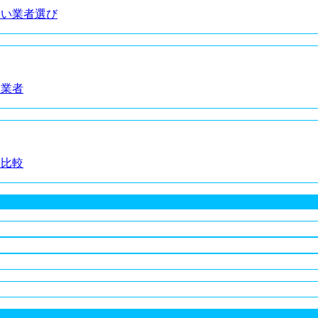
ない業者選び
ぶ業者
り比較