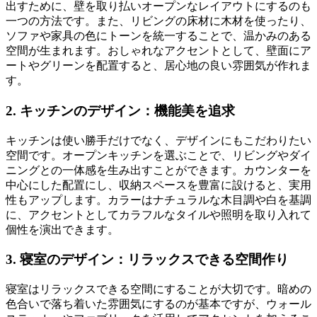
出すために、壁を取り払いオープンなレイアウトにするのも
一つの方法です。また、リビングの床材に木材を使ったり、
ソファや家具の色にトーンを統一することで、温かみのある
空間が生まれます。おしゃれなアクセントとして、壁面にア
ートやグリーンを配置すると、居心地の良い雰囲気が作れま
す。
2.
キッチンのデザイン：機能美を追求
キッチンは使い勝手だけでなく、デザインにもこだわりたい
空間です。オープンキッチンを選ぶことで、リビングやダイ
ニングとの一体感を生み出すことができます。カウンターを
中心にした配置にし、収納スペースを豊富に設けると、実用
性もアップします。カラーはナチュラルな木目調や白を基調
に、アクセントとしてカラフルなタイルや照明を取り入れて
個性を演出できます。
3.
寝室のデザイン：リラックスできる空間作り
寝室はリラックスできる空間にすることが大切です。暗めの
色合いで落ち着いた雰囲気にするのが基本ですが、ウォール