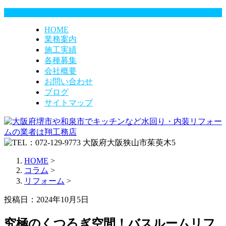
HOME
業務案内
施工実績
各種募集
会社概要
お問い合わせ
ブログ
サイトマップ
HOME
>
コラム
>
リフォーム
>
投稿日：2024年10月5日
究極のくつろぎ空間！バスルームリフ