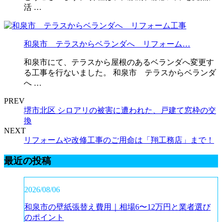
活 …
和泉市 テラスからベランダへ リフォーム…
和泉市にて、テラスから屋根のあるベランダへ変更す
る工事を行ないました。 和泉市 テラスからベランダ
へ …
PREV
堺市北区 シロアリの被害に遭われた、戸建て窓枠の交
換
NEXT
リフォームや改修工事のご用命は「翔工務店」まで！
最近の投稿
2026/08/06
和泉市の壁紙張替え費用｜相場6〜12万円と業者選び
のポイント