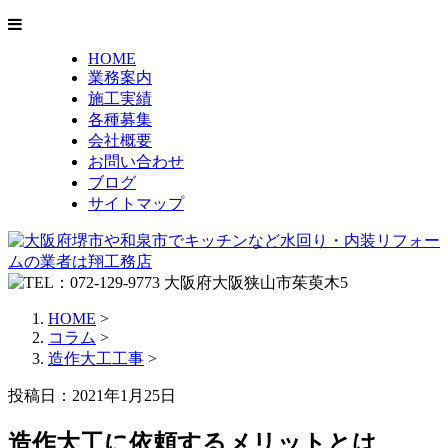
HOME
業務案内
施工実績
各種募集
会社概要
お問い合わせ
ブログ
サイトマップ
HOME
>
コラム
>
造作大工工事
>
投稿日：2021年1月25日
造作大工に依頼するメリットとは