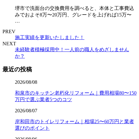
堺市で洗面台の交換費用を調べると、本体と工事費込
みでおよそ8万〜20万円、グレードを上げれば15万〜
…
PREV
施工実績を更新いたしました！
NEXT
未経験者積極採用中！一人前の職人をめざしません
か？
最近の投稿
2026/08/08
和泉市のキッチン老朽化リフォーム｜費用相場80〜150
万円で選ぶ業者5つのコツ
2026/08/07
岸和田市のトイレリフォーム｜相場25〜60万円と業者
選びのポイント